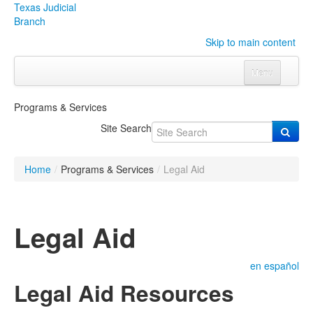
Texas Judicial
Branch
Skip to main content
Menu
Home
Programs & Services
Courts
Click to expand submenu
Site Search
Rules & Forms
Click to expand submenu
Home
/
Programs & Services
/
Legal Aid
Organizations
Click to expand submenu
Publications & Training
Click to expand submenu
Legal Aid
Programs & Services
Click to expand submenu
en español
Judicial Data
Click to expand submenu
Legal Aid Resources
eFile Texas